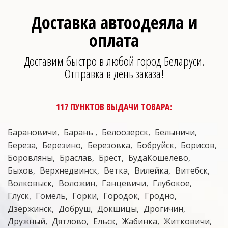
Доставка автоодеяла и
оплата
Доставим быстро в любой город Беларуси.
Отправка в день заказа!
117 ПУНКТОВ ВЫДАЧИ ТОВАРА:
Барановичи
Барань
Белоозерск
Белыничи
Береза
Березино
Березовка
Бобруйск
Борисов
Боровляны
Браслав
Брест
БудаКошелево
Быхов
Верхнедвинск
Ветка
Вилейка
Витебск
Волковыск
Воложин
Ганцевичи
Глубокое
Глуск
Гомель
Горки
Городок
Гродно
Дзержинск
Добруш
Докшицы
Дрогичин
Дружный
Дятлово
Ельск
Жабинка
Житковичи