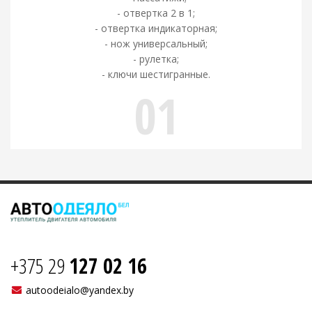
- отвертка 2 в 1;
- отвертка индикаторная;
- нож универсальный;
- рулетка;
- ключи шестигранные.
01
+375 29
127 02 16
autoodeialo@yandex.by