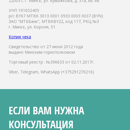
220037, г. Минск, ул. Бумажкова, д. 37а, кв. 68
УНП 191652405
р/с BY67 MTBK 3013 0001 0933 0003 0037 (BYN)
ЗАО “МТББанк”, MTBKBY22, код 117, РКЦ №3
г. Минск, ул. Короля, 51
Копия чека
Свидетельство от 27 июня 2012 года
выдано Минским горисполкомом
Торговый реестр : №396633 от 02.11.2017г.
Viber, Telegram, WhatsApp (+375291270216)
ЕСЛИ ВАМ НУЖНА
КОНСУЛЬТАЦИЯ