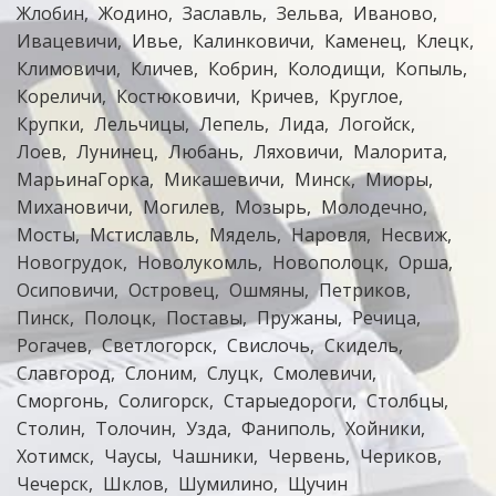
Жлобин
Жодино
Заславль
Зельва
Иваново
Ивацевичи
Ивье
Калинковичи
Каменец
Клецк
Климовичи
Кличев
Кобрин
Колодищи
Копыль
Кореличи
Костюковичи
Кричев
Круглое
Крупки
Лельчицы
Лепель
Лида
Логойск
Лоев
Лунинец
Любань
Ляховичи
Малорита
МарьинаГорка
Микашевичи
Минск
Миоры
Михановичи
Могилев
Мозырь
Молодечно
Мосты
Мстиславль
Мядель
Наровля
Несвиж
Новогрудок
Новолукомль
Новополоцк
Орша
Осиповичи
Островец
Ошмяны
Петриков
Пинск
Полоцк
Поставы
Пружаны
Речица
Рогачев
Светлогорск
Свислочь
Скидель
Славгород
Слоним
Слуцк
Смолевичи
Сморгонь
Солигорск
Старыедороги
Столбцы
Столин
Толочин
Узда
Фаниполь
Хойники
Хотимск
Чаусы
Чашники
Червень
Чериков
Чечерск
Шклов
Шумилино
Щучин