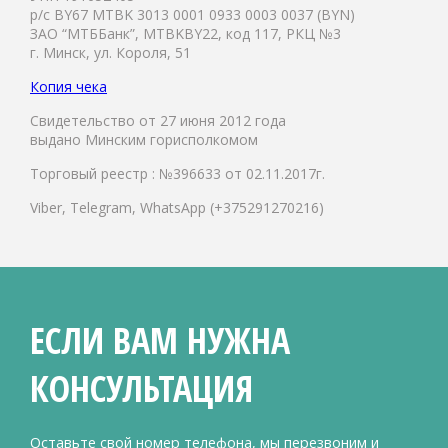
р/с BY67 MTBK 3013 0001 0933 0003 0037 (BYN)
ЗАО “МТББанк”, MTBKBY22, код 117, РКЦ №3
г. Минск, ул. Короля, 51
Копия чека
Свидетельство от 27 июня 2012 года
выдано Минским горисполкомом
Торговый реестр : №396633 от 02.11.2017г.
Viber, Telegram, WhatsApp (+375291270216)
ЕСЛИ ВАМ НУЖНА
КОНСУЛЬТАЦИЯ
Оставьте свой номер телефона, мы перезвоним и