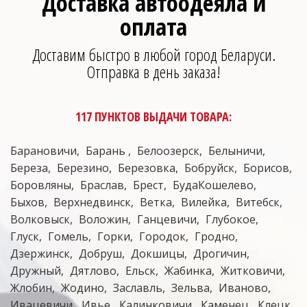
Доставка автоодеяла и
оплата
Доставим быстро в любой город Беларуси.
Отправка в день заказа!
117 ПУНКТОВ ВЫДАЧИ ТОВАРА:
Барановичи
Барань
Белоозерск
Белыничи
Береза
Березино
Березовка
Бобруйск
Борисов
Боровляны
Браслав
Брест
БудаКошелево
Быхов
Верхнедвинск
Ветка
Вилейка
Витебск
Волковыск
Воложин
Ганцевичи
Глубокое
Глуск
Гомель
Горки
Городок
Гродно
Дзержинск
Добруш
Докшицы
Дрогичин
Дружный
Дятлово
Ельск
Жабинка
Житковичи
Жлобин
Жодино
Заславль
Зельва
Иваново
Ивацевичи
Ивье
Калинковичи
Каменец
Клецк