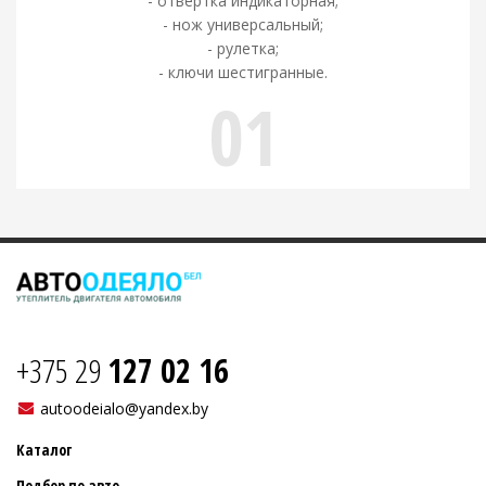
- отвертка индикаторная;
- нож универсальный;
- рулетка;
- ключи шестигранные.
01
+375 29
127 02 16
autoodeialo@yandex.by
Каталог
Подбор по авто