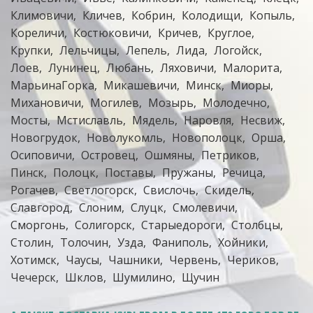
Климовичи
Кличев
Кобрин
Колодищи
Копыль
Кореличи
Костюковичи
Кричев
Круглое
Крупки
Лельчицы
Лепель
Лида
Логойск
Лоев
Лунинец
Любань
Ляховичи
Малорита
МарьинаГорка
Микашевичи
Минск
Миоры
Михановичи
Могилев
Мозырь
Молодечно
Мосты
Мстиславль
Мядель
Наровля
Несвиж
Новогрудок
Новолукомль
Новополоцк
Орша
Осиповичи
Островец
Ошмяны
Петриков
Пинск
Полоцк
Поставы
Пружаны
Речица
Рогачев
Светлогорск
Свислочь
Скидель
Славгород
Слоним
Слуцк
Смолевичи
Сморгонь
Солигорск
Старыедороги
Столбцы
Столин
Толочин
Узда
Фаниполь
Хойники
Хотимск
Чаусы
Чашники
Червень
Чериков
Чечерск
Шклов
Шумилино
Щучин