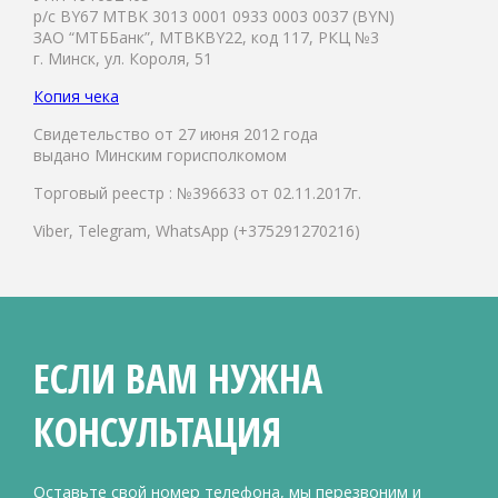
р/с BY67 MTBK 3013 0001 0933 0003 0037 (BYN)
ЗАО “МТББанк”, MTBKBY22, код 117, РКЦ №3
г. Минск, ул. Короля, 51
Копия чека
Свидетельство от 27 июня 2012 года
выдано Минским горисполкомом
Торговый реестр : №396633 от 02.11.2017г.
Viber, Telegram, WhatsApp (+375291270216)
ЕСЛИ ВАМ НУЖНА
КОНСУЛЬТАЦИЯ
Оставьте свой номер телефона, мы перезвоним и