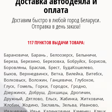
Доставка автоодеяла и
оплата
Доставим быстро в любой город Беларуси.
Отправка в день заказа!
117 ПУНКТОВ ВЫДАЧИ ТОВАРА:
Барановичи
Барань
Белоозерск
Белыничи
Береза
Березино
Березовка
Бобруйск
Борисов
Боровляны
Браслав
Брест
БудаКошелево
Быхов
Верхнедвинск
Ветка
Вилейка
Витебск
Волковыск
Воложин
Ганцевичи
Глубокое
Глуск
Гомель
Горки
Городок
Гродно
Дзержинск
Добруш
Докшицы
Дрогичин
Дружный
Дятлово
Ельск
Жабинка
Житковичи
Жлобин
Жодино
Заславль
Зельва
Иваново
Ивацевичи
Ивье
Калинковичи
Каменец
Клецк