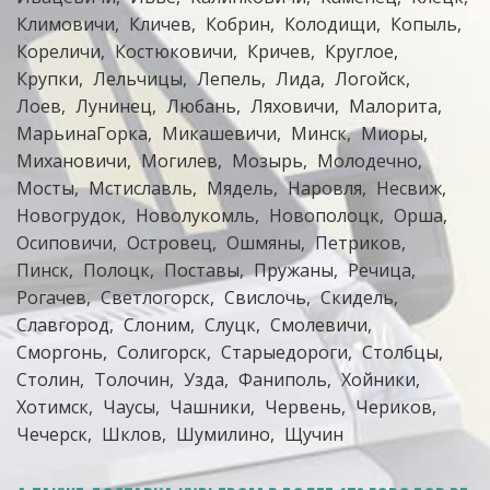
Климовичи
Кличев
Кобрин
Колодищи
Копыль
Кореличи
Костюковичи
Кричев
Круглое
Крупки
Лельчицы
Лепель
Лида
Логойск
Лоев
Лунинец
Любань
Ляховичи
Малорита
МарьинаГорка
Микашевичи
Минск
Миоры
Михановичи
Могилев
Мозырь
Молодечно
Мосты
Мстиславль
Мядель
Наровля
Несвиж
Новогрудок
Новолукомль
Новополоцк
Орша
Осиповичи
Островец
Ошмяны
Петриков
Пинск
Полоцк
Поставы
Пружаны
Речица
Рогачев
Светлогорск
Свислочь
Скидель
Славгород
Слоним
Слуцк
Смолевичи
Сморгонь
Солигорск
Старыедороги
Столбцы
Столин
Толочин
Узда
Фаниполь
Хойники
Хотимск
Чаусы
Чашники
Червень
Чериков
Чечерск
Шклов
Шумилино
Щучин