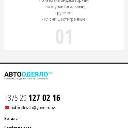
- отвертка индикаторная;
- нож универсальный;
- рулетка;
- ключи шестигранные.
01
+375 29
127 02 16
autoodeialo@yandex.by
Каталог
Подбор по авто