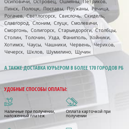
Осиповичи
Островец
Ошмяны
Петриков
Пинск
Полоцк
Поставы
Пружаны
Речица
Рогачев
Светлогорск
Свислочь
Скидель
Славгород
Слоним
Слуцк
Смолевичи
Сморгонь
Солигорск
Старыедороги
Столбцы
Столин
Толочин
Узда
Фаниполь
Хойники
Хотимск
Чаусы
Чашники
Червень
Чериков
Чечерск
Шклов
Шумилино
Щучин
А ТАКЖЕ ДОСТАВКА КУРЬЕРОМ
В БОЛЕЕ 170 ГОРОДОВ РБ
УДОБНЫЕ СПОСОБЫ ОПЛАТЫ:
Наличные при получении,
Оплата карточкой при
наложенный платеж
получении