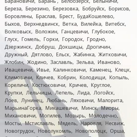
Барановичи
Барань
Белоозерск
Белыничи
Береза
Березино
Березовка
Бобруйск
Борисов
Боровляны
Браслав
Брест
БудаКошелево
Быхов
Верхнедвинск
Ветка
Вилейка
Витебск
Волковыск
Воложин
Ганцевичи
Глубокое
Глуск
Гомель
Горки
Городок
Гродно
Дзержинск
Добруш
Докшицы
Дрогичин
Дружный
Дятлово
Ельск
Жабинка
Житковичи
Жлобин
Жодино
Заславль
Зельва
Иваново
Ивацевичи
Ивье
Калинковичи
Каменец
Клецк
Климовичи
Кличев
Кобрин
Колодищи
Копыль
Кореличи
Костюковичи
Кричев
Круглое
Крупки
Лельчицы
Лепель
Лида
Логойск
Лоев
Лунинец
Любань
Ляховичи
Малорита
МарьинаГорка
Микашевичи
Минск
Миоры
Михановичи
Могилев
Мозырь
Молодечно
Мосты
Мстиславль
Мядель
Наровля
Несвиж
Новогрудок
Новолукомль
Новополоцк
Орша