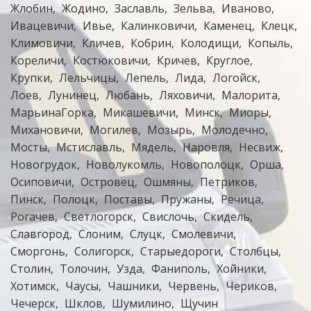
Жлобин
Жодино
Заславль
Зельва
Иваново
Ивацевичи
Ивье
Калинковичи
Каменец
Клецк
Климовичи
Кличев
Кобрин
Колодищи
Копыль
Кореличи
Костюковичи
Кричев
Круглое
Крупки
Лельчицы
Лепель
Лида
Логойск
Лоев
Лунинец
Любань
Ляховичи
Малорита
МарьинаГорка
Микашевичи
Минск
Миоры
Михановичи
Могилев
Мозырь
Молодечно
Мосты
Мстиславль
Мядель
Наровля
Несвиж
Новогрудок
Новолукомль
Новополоцк
Орша
Осиповичи
Островец
Ошмяны
Петриков
Пинск
Полоцк
Поставы
Пружаны
Речица
Рогачев
Светлогорск
Свислочь
Скидель
Славгород
Слоним
Слуцк
Смолевичи
Сморгонь
Солигорск
Старыедороги
Столбцы
Столин
Толочин
Узда
Фаниполь
Хойники
Хотимск
Чаусы
Чашники
Червень
Чериков
Чечерск
Шклов
Шумилино
Щучин