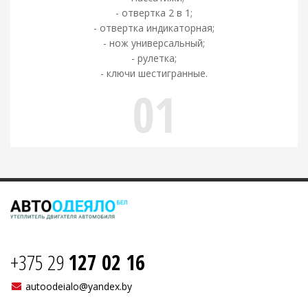
- отвертка 2 в 1;
- отвертка индикаторная;
- нож универсальный;
- рулетка;
- ключи шестигранные.
01
+375 29
127 02 16
autoodeialo@yandex.by