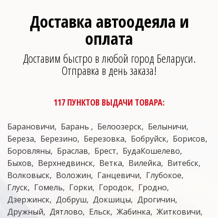
Доставка автоодеяла и
оплата
Доставим быстро в любой город Беларуси.
Отправка в день заказа!
117 ПУНКТОВ ВЫДАЧИ ТОВАРА:
Барановичи
Барань
Белоозерск
Белыничи
Береза
Березино
Березовка
Бобруйск
Борисов
Боровляны
Браслав
Брест
БудаКошелево
Быхов
Верхнедвинск
Ветка
Вилейка
Витебск
Волковыск
Воложин
Ганцевичи
Глубокое
Глуск
Гомель
Горки
Городок
Гродно
Дзержинск
Добруш
Докшицы
Дрогичин
Дружный
Дятлово
Ельск
Жабинка
Житковичи