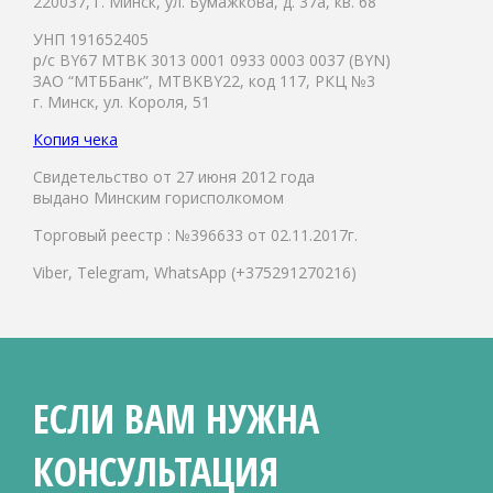
220037, г. Минск, ул. Бумажкова, д. 37а, кв. 68
УНП 191652405
р/с BY67 MTBK 3013 0001 0933 0003 0037 (BYN)
ЗАО “МТББанк”, MTBKBY22, код 117, РКЦ №3
г. Минск, ул. Короля, 51
Копия чека
Свидетельство от 27 июня 2012 года
выдано Минским горисполкомом
Торговый реестр : №396633 от 02.11.2017г.
Viber, Telegram, WhatsApp (+375291270216)
ЕСЛИ ВАМ НУЖНА
КОНСУЛЬТАЦИЯ