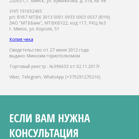
220037, г. Минск, ул. Бумажкова, д. 37а, кв. 68
УНП 191652405
р/с BY67 MTBK 3013 0001 0933 0003 0037 (BYN)
ЗАО “МТББанк”, MTBKBY22, код 117, РКЦ №3
г. Минск, ул. Короля, 51
Копия чека
Свидетельство от 27 июня 2012 года
выдано Минским горисполкомом
Торговый реестр : №396633 от 02.11.2017г.
Viber, Telegram, WhatsApp (+375291270216)
ЕСЛИ ВАМ НУЖНА
КОНСУЛЬТАЦИЯ