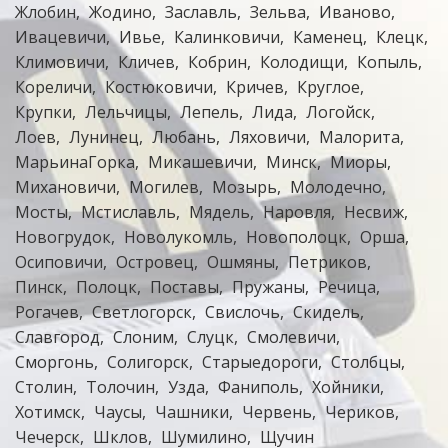
Жлобин
Жодино
Заславль
Зельва
Иваново
Ивацевичи
Ивье
Калинковичи
Каменец
Клецк
Климовичи
Кличев
Кобрин
Колодищи
Копыль
Кореличи
Костюковичи
Кричев
Круглое
Крупки
Лельчицы
Лепель
Лида
Логойск
Лоев
Лунинец
Любань
Ляховичи
Малорита
МарьинаГорка
Микашевичи
Минск
Миоры
Михановичи
Могилев
Мозырь
Молодечно
Мосты
Мстиславль
Мядель
Наровля
Несвиж
Новогрудок
Новолукомль
Новополоцк
Орша
Осиповичи
Островец
Ошмяны
Петриков
Пинск
Полоцк
Поставы
Пружаны
Речица
Рогачев
Светлогорск
Свислочь
Скидель
Славгород
Слоним
Слуцк
Смолевичи
Сморгонь
Солигорск
Старыедороги
Столбцы
Столин
Толочин
Узда
Фаниполь
Хойники
Хотимск
Чаусы
Чашники
Червень
Чериков
Чечерск
Шклов
Шумилино
Щучин