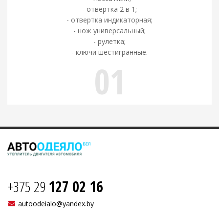
- отвертка 2 в 1;
- отвертка индикаторная;
- нож универсальный;
- рулетка;
- ключи шестигранные.
01
+375 29
127 02 16
autoodeialo@yandex.by