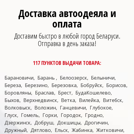
Доставка автоодеяла и
оплата
Доставим быстро в любой город Беларуси.
Отправка в день заказа!
117 ПУНКТОВ ВЫДАЧИ ТОВАРА:
Барановичи
Барань
Белоозерск
Белыничи
Береза
Березино
Березовка
Бобруйск
Борисов
Боровляны
Браслав
Брест
БудаКошелево
Быхов
Верхнедвинск
Ветка
Вилейка
Витебск
Волковыск
Воложин
Ганцевичи
Глубокое
Глуск
Гомель
Горки
Городок
Гродно
Дзержинск
Добруш
Докшицы
Дрогичин
Дружный
Дятлово
Ельск
Жабинка
Житковичи