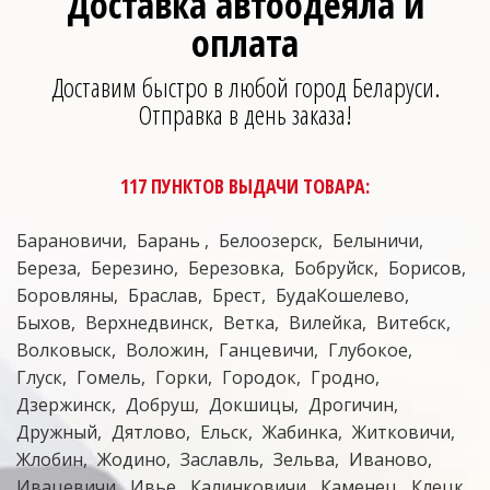
Доставка автоодеяла и
оплата
Доставим быстро в любой город Беларуси.
Отправка в день заказа!
117 ПУНКТОВ ВЫДАЧИ ТОВАРА:
Барановичи
Барань
Белоозерск
Белыничи
Береза
Березино
Березовка
Бобруйск
Борисов
Боровляны
Браслав
Брест
БудаКошелево
Быхов
Верхнедвинск
Ветка
Вилейка
Витебск
Волковыск
Воложин
Ганцевичи
Глубокое
Глуск
Гомель
Горки
Городок
Гродно
Дзержинск
Добруш
Докшицы
Дрогичин
Дружный
Дятлово
Ельск
Жабинка
Житковичи
Жлобин
Жодино
Заславль
Зельва
Иваново
Ивацевичи
Ивье
Калинковичи
Каменец
Клецк