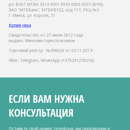
р/с BY67 MTBK 3013 0001 0933 0003 0037 (BYN)
ЗАО “МТББанк”, MTBKBY22, код 117, РКЦ №3
г. Минск, ул. Короля, 51
Копия чека
Свидетельство от 27 июня 2012 года
выдано Минским горисполкомом
Торговый реестр : №396633 от 02.11.2017г.
Viber, Telegram, WhatsApp (+375291270216)
ЕСЛИ ВАМ НУЖНА
КОНСУЛЬТАЦИЯ
Оставьте свой номер телефона, мы перезвоним и