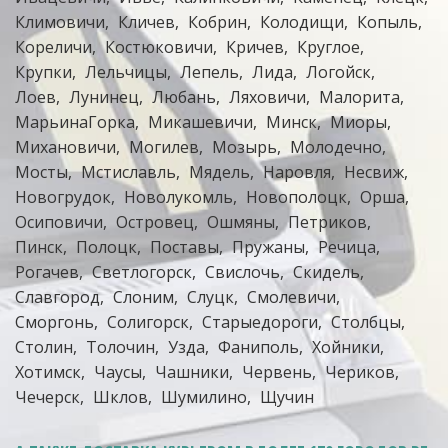
Климовичи
Кличев
Кобрин
Колодищи
Копыль
Кореличи
Костюковичи
Кричев
Круглое
Крупки
Лельчицы
Лепель
Лида
Логойск
Лоев
Лунинец
Любань
Ляховичи
Малорита
МарьинаГорка
Микашевичи
Минск
Миоры
Михановичи
Могилев
Мозырь
Молодечно
Мосты
Мстиславль
Мядель
Наровля
Несвиж
Новогрудок
Новолукомль
Новополоцк
Орша
Осиповичи
Островец
Ошмяны
Петриков
Пинск
Полоцк
Поставы
Пружаны
Речица
Рогачев
Светлогорск
Свислочь
Скидель
Славгород
Слоним
Слуцк
Смолевичи
Сморгонь
Солигорск
Старыедороги
Столбцы
Столин
Толочин
Узда
Фаниполь
Хойники
Хотимск
Чаусы
Чашники
Червень
Чериков
Чечерск
Шклов
Шумилино
Щучин