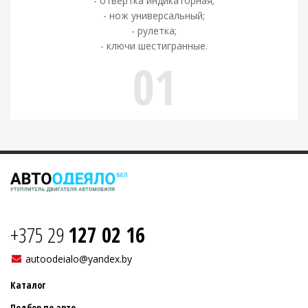
- отвертка индикаторная;
- нож универсальный;
- рулетка;
- ключи шестигранные.
01
+375 29
127 02 16
autoodeialo@yandex.by
Каталог
Подбор по авто