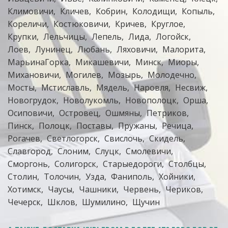
Климовичи
Кличев
Кобрин
Колодищи
Копыль
Кореличи
Костюковичи
Кричев
Круглое
Крупки
Лельчицы
Лепель
Лида
Логойск
Лоев
Лунинец
Любань
Ляховичи
Малорита
МарьинаГорка
Микашевичи
Минск
Миоры
Михановичи
Могилев
Мозырь
Молодечно
Мосты
Мстиславль
Мядель
Наровля
Несвиж
Новогрудок
Новолукомль
Новополоцк
Орша
Осиповичи
Островец
Ошмяны
Петриков
Пинск
Полоцк
Поставы
Пружаны
Речица
Рогачев
Светлогорск
Свислочь
Скидель
Славгород
Слоним
Слуцк
Смолевичи
Сморгонь
Солигорск
Старыедороги
Столбцы
Столин
Толочин
Узда
Фаниполь
Хойники
Хотимск
Чаусы
Чашники
Червень
Чериков
Чечерск
Шклов
Шумилино
Щучин