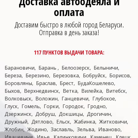
Доставка автоодеяла и
оплата
Доставим быстро в любой город Беларуси.
Отправка в день заказа!
117 ПУНКТОВ ВЫДАЧИ ТОВАРА:
Барановичи
Барань
Белоозерск
Белыничи
Береза
Березино
Березовка
Бобруйск
Борисов
Боровляны
Браслав
Брест
БудаКошелево
Быхов
Верхнедвинск
Ветка
Вилейка
Витебск
Волковыск
Воложин
Ганцевичи
Глубокое
Глуск
Гомель
Горки
Городок
Гродно
Дзержинск
Добруш
Докшицы
Дрогичин
Дружный
Дятлово
Ельск
Жабинка
Житковичи
Жлобин
Жодино
Заславль
Зельва
Иваново
Ивацевичи
Ивье
Калинковичи
Каменец
Клецк