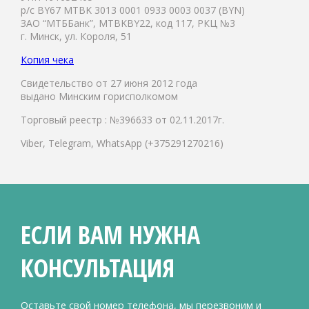
р/с BY67 MTBK 3013 0001 0933 0003 0037 (BYN)
ЗАО “МТББанк”, MTBKBY22, код 117, РКЦ №3
г. Минск, ул. Короля, 51
Копия чека
Свидетельство от 27 июня 2012 года
выдано Минским горисполкомом
Торговый реестр : №396633 от 02.11.2017г.
Viber, Telegram, WhatsApp (+375291270216)
ЕСЛИ ВАМ НУЖНА
КОНСУЛЬТАЦИЯ
Оставьте свой номер телефона, мы перезвоним и